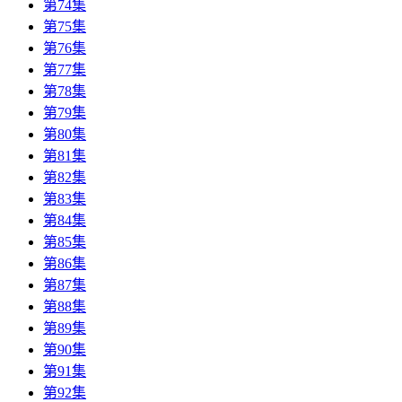
第74集
第75集
第76集
第77集
第78集
第79集
第80集
第81集
第82集
第83集
第84集
第85集
第86集
第87集
第88集
第89集
第90集
第91集
第92集