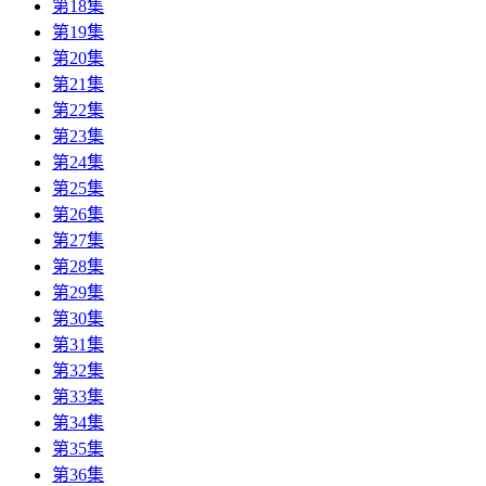
第18集
第19集
第20集
第21集
第22集
第23集
第24集
第25集
第26集
第27集
第28集
第29集
第30集
第31集
第32集
第33集
第34集
第35集
第36集