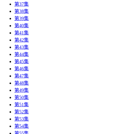
第37集
第38集
第39集
第40集
第41集
第42集
第43集
第44集
第45集
第46集
第47集
第48集
第49集
第50集
第51集
第52集
第53集
第54集
第55集