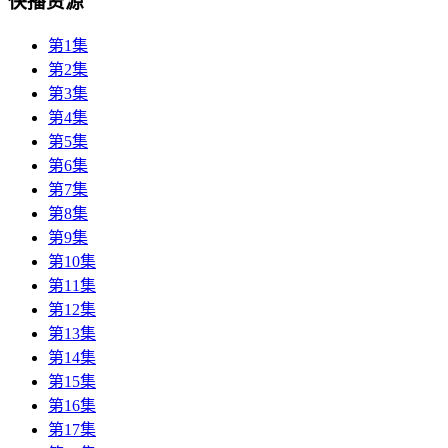
快播资源
第1集
第2集
第3集
第4集
第5集
第6集
第7集
第8集
第9集
第10集
第11集
第12集
第13集
第14集
第15集
第16集
第17集