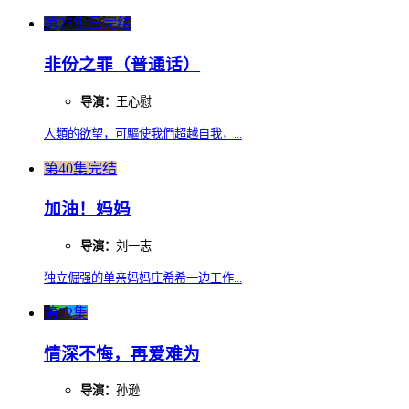
第25集已完结
非份之罪（普通话）
导演：
王心慰
人類的欲望，可驅使我們超越自我，...
第40集完结
加油！妈妈
导演：
刘一志
独立倔强的单亲妈妈庄希希一边工作...
第22集
情深不悔，再爱难为
导演：
孙逊