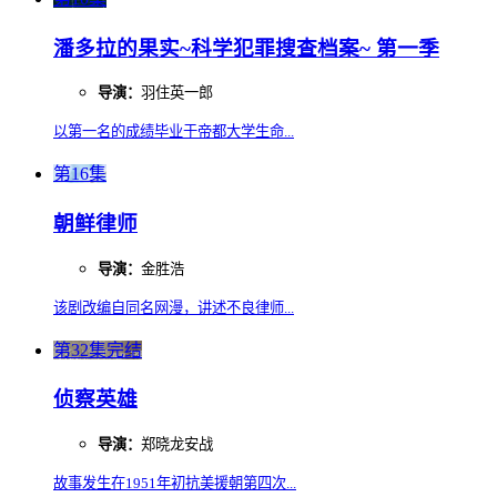
潘多拉的果实~科学犯罪搜查档案~ 第一季
导演：
羽住英一郎
以第一名的成绩毕业于帝都大学生命...
第16集
朝鲜律师
导演：
金胜浩
该剧改编自同名网漫，讲述不良律师...
第32集完结
侦察英雄
导演：
郑晓龙安战
故事发生在1951年初抗美援朝第四次...