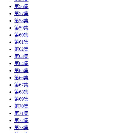
第56集
第57集
第58集
第59集
第60集
第61集
第62集
第63集
第64集
第65集
第66集
第67集
第68集
第69集
第70集
第71集
第72集
第73集