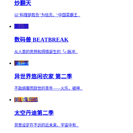
炒翻天
以“料理是胜负”为信念、“中国菜霸王...
第42集
数码兽 BEATBREAK
从人类的思想和感情诞生的「e-脉冲...
第12集
异世界悠闲农家 第二季
不敌病魔而辞世的青年——火乐，被神...
第13集完结
太空丹迪第二季
背景设定在不远的近未来，宇宙中有...