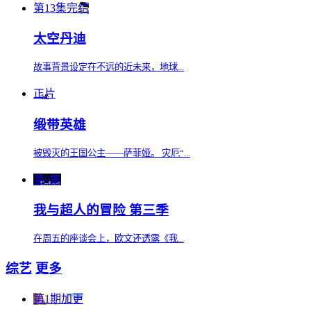
第13集完结
太空丹迪
故事背景设定在不远的近未来，地球...
正片
缎带英雄
被毁灭的王国公主——萨菲娅。 灾厄“...
第9集
我与超人的冒险 第三季
在周五的座谈会上，欧文还透露《我...
综艺
更多
第1期加更