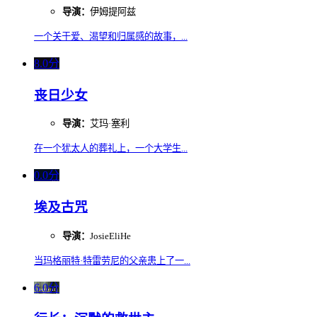
导演：
伊姆提阿兹
一个关于爱、渴望和归属感的故事，...
8.0分
丧日少女
导演：
艾玛·塞利
在一个犹太人的葬礼上，一个大学生...
0.0分
埃及古咒
导演：
JosieEliHe
当玛格丽特·特雷劳尼的父亲患上了一...
6.0分