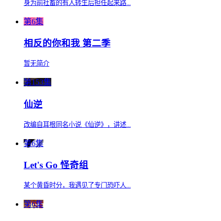
身为前社畜的有人转生后担任起来路...
第6集
相反的你和我 第二季
暂无简介
第153集
仙逆
改编自耳根同名小说《仙逆》，讲述...
第6集
Let's Go 怪奇组
某个黄昏时分，我遇见了专门恐吓人...
第6集