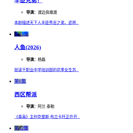
丰臣兄弟！
导演：
渡边良雄渡
本剧描述天下人丰臣秀吉之弟，武将...
第13集
人鱼(2026)
导演：
杨磊
就读于职业中学培训部的花季女生苏...
第6集
西区帮派
导演：
阿兰·泰勒
《毒枭》主创克里斯·布兰卡托正在开...
第12集