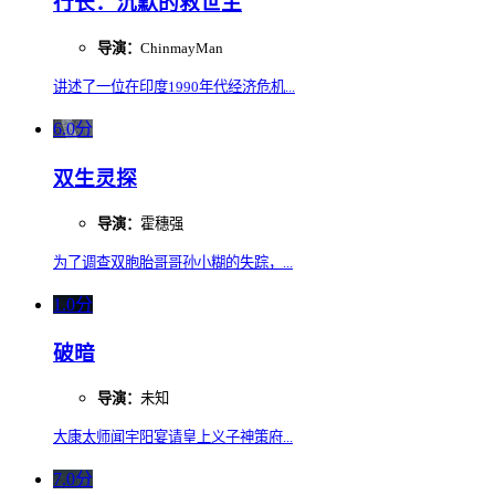
行长：沉默的救世主
导演：
ChinmayMan
讲述了一位在印度1990年代经济危机...
6.0分
双生灵探
导演：
霍穗强
为了调查双胞胎哥哥孙小糊的失踪，...
1.0分
破暗
导演：
未知
大康太师闻宇阳宴请皇上义子神策府...
7.0分