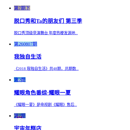
第7期下
脱口秀和Ta的朋友们 第三季
脱口秀顶级竞演舞台 年度热梗发源地...
第260807期
我独自生活
《2018 我独自生活》共48期，总期数...
第2期
耀眼角色番综·耀眼一夏
《耀眼一夏》是电视剧《耀眼》售后...
第2期
宇宙年糕店