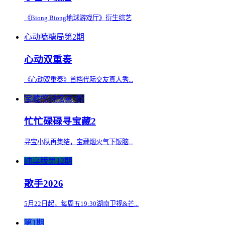
《Biong Biong地球游戏厅》衍生综艺
心动嗑糖局第2期
心动双重奏
《心动双重奏》首档代际交友真人秀...
宝藏挖呀挖第7期
忙忙碌碌寻宝藏2
寻宝小队再集结，宝藏烟火气下饭脑...
纯享版第12期
歌手2026
5月22日起，每周五19:30湖南卫视&芒...
第1期