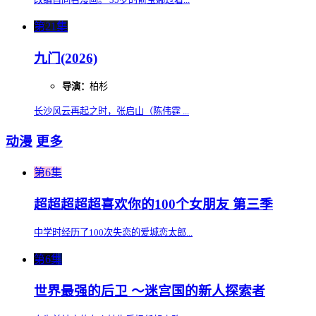
第21集
九门(2026)
导演：
柏杉
长沙风云再起之时，张启山（陈伟霆 ...
动漫
更多
第6集
超超超超超喜欢你的100个女朋友 第三季
中学时经历了100次失恋的爱城恋太郎...
第6集
世界最强的后卫 ～迷宫国的新人探索者