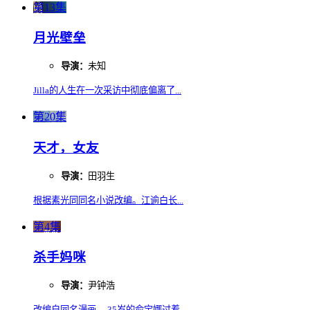
第13集
月光壁垒
导演：
未知
Jilla的人生在一次采访中彻底偏离了...
第20集
天才，女友
导演：
田羽生
根据素光同同名小说改编。江逾白长...
第4集
杀手妈咪
导演：
尹钟浩
改编自同名漫画。 35岁的俞宝娜过着...