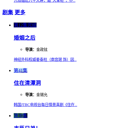
九叔临近六十大寿，邀“大掌柜”，乔...
剧集
更多
第12集完结
婚姻之后
导演：
金政铉
神经外科权威姜泰柱（南宫珉 饰）因...
第41集
住在清潭洞
导演：
金锡允
韩国JTBC电视台每日情景喜剧《住在...
第30集