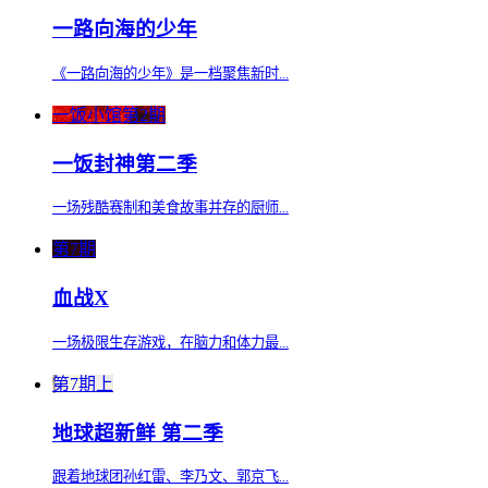
一路向海的少年
《一路向海的少年》是一档聚焦新时...
一饭小馆第2期
一饭封神第二季
一场残酷赛制和美食故事并存的厨师...
第7期
血战X
一场极限生存游戏，在脑力和体力最...
第7期上
地球超新鲜 第二季
跟着地球团孙红雷、李乃文、郭京飞...