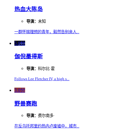
热血大陈岛
导演：
未知
一群怀揣理想的青年，毅然告别亲人...
5.0分
伽倪墨得斯
导演：
科尔比·霍
Follows Lee Fletcher IV, a high s...
3.0分
野兽赛跑
导演：
费尔南多·
在反乌托邦里约热内卢废墟中，城市...