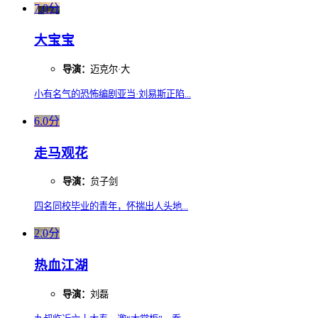
7.0分
大宝宝
导演：
迈克尔·大
小有名气的恐怖编剧亚当·刘易斯正陷...
6.0分
走马观花
导演：
贠子剑
四名同校毕业的青年，怀揣出人头地...
2.0分
热血江湖
导演：
刘磊