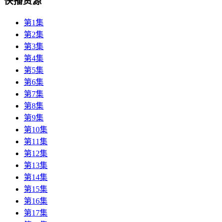
快播资源
第1集
第2集
第3集
第4集
第5集
第6集
第7集
第8集
第9集
第10集
第11集
第12集
第13集
第14集
第15集
第16集
第17集