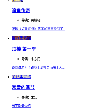
追鱼传奇
导演：
黄锦钿
张珍（关智斌 饰）优美的笛声吸引了...
第21集完结
顶楼 第一季
导演：
朱东民
该剧讲述为了跻身上流社会而堵上人...
第16集完结
恋爱的季节
导演：
未知
尚无剧情介绍