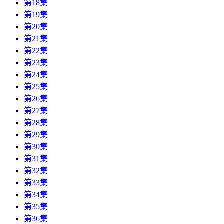
第18集
第19集
第20集
第21集
第22集
第23集
第24集
第25集
第26集
第27集
第28集
第29集
第30集
第31集
第32集
第33集
第34集
第35集
第36集