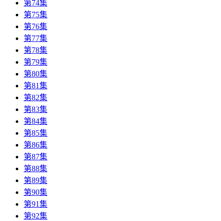
第74集
第75集
第76集
第77集
第78集
第79集
第80集
第81集
第82集
第83集
第84集
第85集
第86集
第87集
第88集
第89集
第90集
第91集
第92集