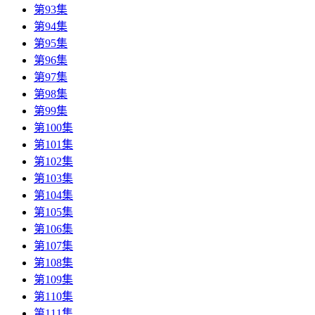
第93集
第94集
第95集
第96集
第97集
第98集
第99集
第100集
第101集
第102集
第103集
第104集
第105集
第106集
第107集
第108集
第109集
第110集
第111集