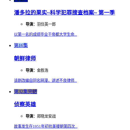
潘多拉的果实~科学犯罪搜查档案~ 第一季
导演：
羽住英一郎
以第一名的成绩毕业于帝都大学生命...
第16集
朝鲜律师
导演：
金胜浩
该剧改编自同名网漫，讲述不良律师...
第32集完结
侦察英雄
导演：
郑晓龙安战
故事发生在1951年初抗美援朝第四次...