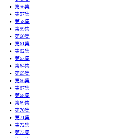
第56集
第57集
第58集
第59集
第60集
第61集
第62集
第63集
第64集
第65集
第66集
第67集
第68集
第69集
第70集
第71集
第72集
第73集