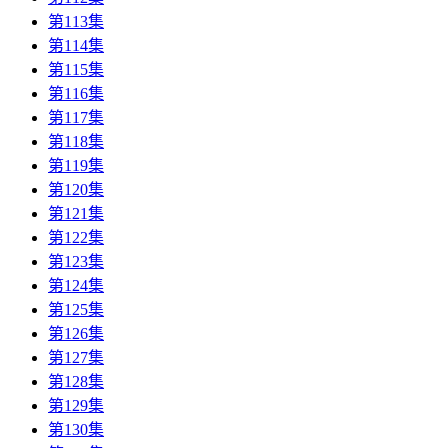
第113集
第114集
第115集
第116集
第117集
第118集
第119集
第120集
第121集
第122集
第123集
第124集
第125集
第126集
第127集
第128集
第129集
第130集