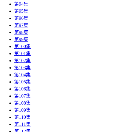
第94集
第95集
第96集
第97集
第98集
第99集
第100集
第101集
第102集
第103集
第104集
第105集
第106集
第107集
第108集
第109集
第110集
第111集
第112集