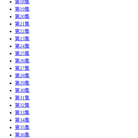
第18集
第19集
第20集
第21集
第22集
第23集
第24集
第25集
第26集
第27集
第28集
第29集
第30集
第31集
第32集
第33集
第34集
第35集
第36集