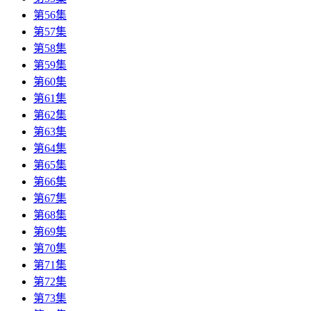
第56集
第57集
第58集
第59集
第60集
第61集
第62集
第63集
第64集
第65集
第66集
第67集
第68集
第69集
第70集
第71集
第72集
第73集