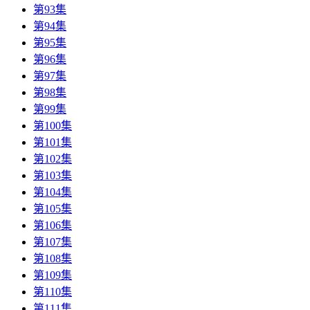
第93集
第94集
第95集
第96集
第97集
第98集
第99集
第100集
第101集
第102集
第103集
第104集
第105集
第106集
第107集
第108集
第109集
第110集
第111集