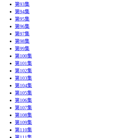
第93集
第94集
第95集
第96集
第97集
第98集
第99集
第100集
第101集
第102集
第103集
第104集
第105集
第106集
第107集
第108集
第109集
第110集
第111集