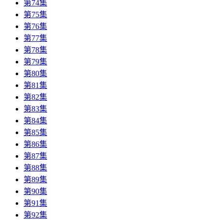
第74集
第75集
第76集
第77集
第78集
第79集
第80集
第81集
第82集
第83集
第84集
第85集
第86集
第87集
第88集
第89集
第90集
第91集
第92集