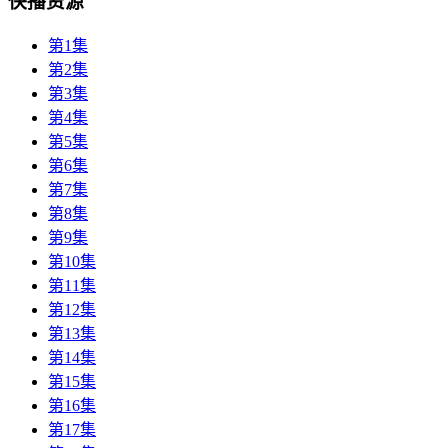
快播资源
第1集
第2集
第3集
第4集
第5集
第6集
第7集
第8集
第9集
第10集
第11集
第12集
第13集
第14集
第15集
第16集
第17集