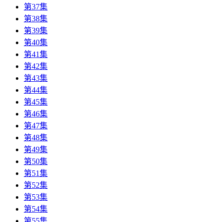
第37集
第38集
第39集
第40集
第41集
第42集
第43集
第44集
第45集
第46集
第47集
第48集
第49集
第50集
第51集
第52集
第53集
第54集
第55集