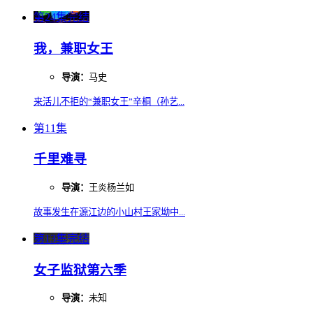
第24集完结
我，兼职女王
导演：
马史
来活儿不拒的“兼职女王”辛桐（孙艺...
第11集
千里难寻
导演：
王炎杨兰如
故事发生在源江边的小山村王家坳中...
第13集完结
女子监狱第六季
导演：
未知