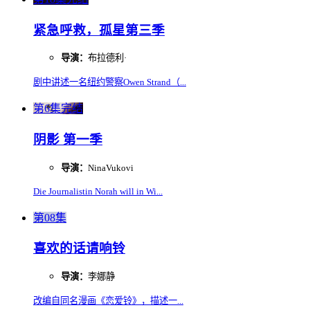
紧急呼救，孤星第三季
导演：
布拉德利·
剧中讲述一名纽约警察Owen Strand（...
第6集完结
阴影 第一季
导演：
NinaVukovi
Die Journalistin Norah will in Wi...
第08集
喜欢的话请响铃
导演：
李娜静
改编自同名漫画《恋爱铃》，描述一...