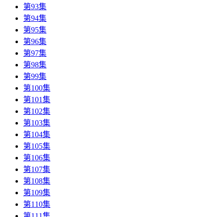
第93集
第94集
第95集
第96集
第97集
第98集
第99集
第100集
第101集
第102集
第103集
第104集
第105集
第106集
第107集
第108集
第109集
第110集
第111集