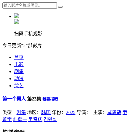
扫码手机观影
今日更新“2”部影片
首页
电影
剧集
动漫
综艺
第一个男人
第23集
我要报错
类型：
剧集
地区：
韩国
年份：
2025
导演：
主演：
咸恩静
尹
善宇
朴健一
吴贤庆
김민설