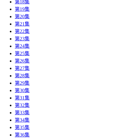
第18集
第19集
第20集
第21集
第22集
第23集
第24集
第25集
第26集
第27集
第28集
第29集
第30集
第31集
第32集
第33集
第34集
第35集
第36集