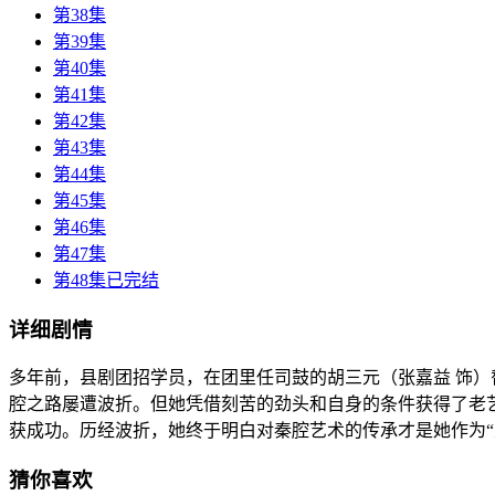
第38集
第39集
第40集
第41集
第42集
第43集
第44集
第45集
第46集
第47集
第48集已完结
详细剧情
多年前，县剧团招学员，在团里任司鼓的胡三元（张嘉益 饰）
腔之路屡遭波折。但她凭借刻苦的劲头和自身的条件获得了老艺
获成功。历经波折，她终于明白对秦腔艺术的传承才是她作为“
猜你喜欢