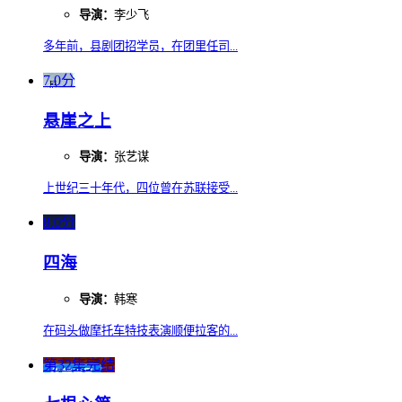
导演：
李少飞
多年前，县剧团招学员，在团里任司...
7.0分
悬崖之上
导演：
张艺谋
上世纪三十年代，四位曾在苏联接受...
8.0分
四海
导演：
韩寒
在码头做摩托车特技表演顺便拉客的...
第32集完结