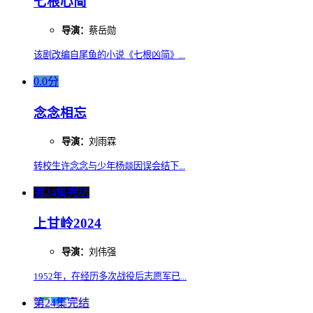
七根心简
导演：
蔡岳勋
该剧改编自尾鱼的小说《七根凶简》...
0.0分
念念相忘
导演：
刘雨霖
转校生许念念与少年杨燚因误会结下...
第24集完结
上甘岭2024
导演：
刘伟强
1952年，在经历多次战役后志愿军已...
第24集完结