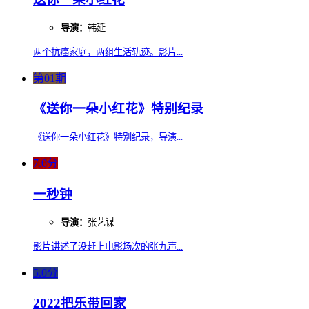
导演：
韩延
两个抗癌家庭，两组生活轨迹。影片...
第01期
《送你一朵小红花》特别纪录
《送你一朵小红花》特别纪录，导演...
7.0分
一秒钟
导演：
张艺谋
影片讲述了没赶上电影场次的张九声...
5.0分
2022把乐带回家