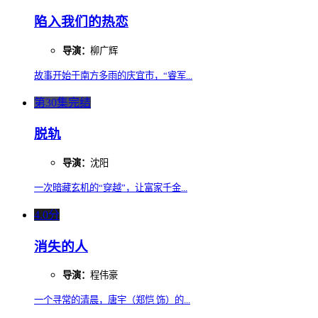
陷入我们的热恋
导演：
柳广辉
故事开始于南方多雨的庆宜市，“睿军...
第30集完结
脱轨
导演：
沈阳
一次暗藏玄机的“穿越”，让富家千金...
4.0分
消失的人
导演：
程伟豪
一个寻常的清晨，唐宇（郑恺 饰）的...