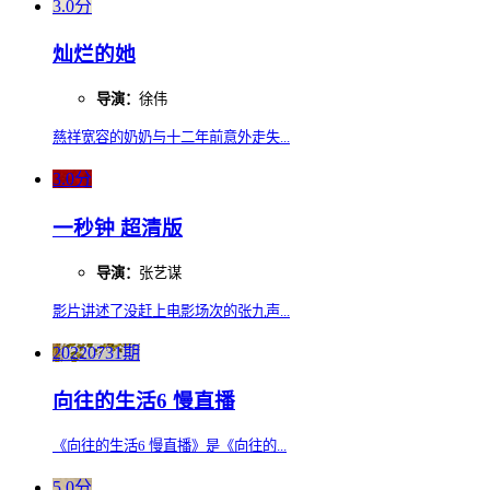
3.0分
灿烂的她
导演：
徐伟
慈祥宽容的奶奶与十二年前意外走失...
3.0分
一秒钟 超清版
导演：
张艺谋
影片讲述了没赶上电影场次的张九声...
20220731期
向往的生活6 慢直播
《向往的生活6 慢直播》是《向往的...
5.0分