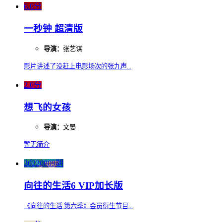
6.0分
一秒钟 超清版
导演：
张艺谋
影片讲述了没赶上电影场次的张九声...
2.0分
想飞的女孩
导演：
文晏
暂无简介
20220809期
向往的生活6 VIP加长版
《向往的生活 第六季》会员衍生节目...