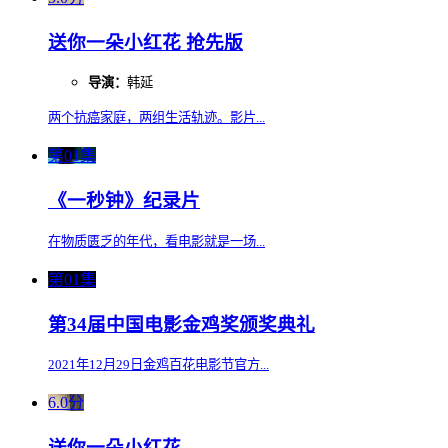
送你一朵小红花 抢先版
导演：
韩延
两个抗癌家庭，两组生活轨迹。影片...
第01集
《一秒钟》纪录片
在物质匮乏的年代，看电影就是一场...
第01集
第34届中国电影金鸡奖颁奖典礼
2021年12月29日金鸡百花电影节官方...
6.0分
送你一朵小红花