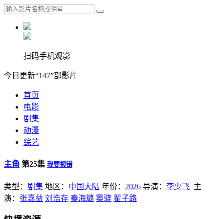
扫码手机观影
今日更新“147”部影片
首页
电影
剧集
动漫
综艺
主角
第25集
我要报错
类型：
剧集
地区：
中国大陆
年份：
2026
导演：
李少飞
主
演：
张嘉益
刘浩存
秦海璐
窦骁
翟子路