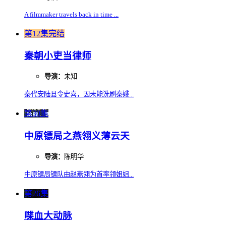
A filmmaker travels back in time ...
第12集完结
秦朝小吏当律师
导演：
未知
秦代安陆县令史喜，因未能洗刷秦娥...
第30集
中原镖局之燕翎义薄云天
导演：
陈明华
中原镖局镖队由赵燕翎为首率领姐姐...
第26集
喋血大动脉