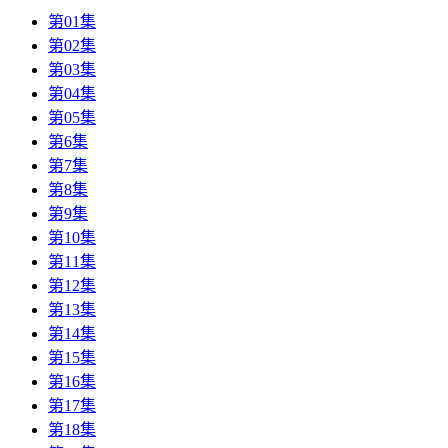
第01集
第02集
第03集
第04集
第05集
第6集
第7集
第8集
第9集
第10集
第11集
第12集
第13集
第14集
第15集
第16集
第17集
第18集