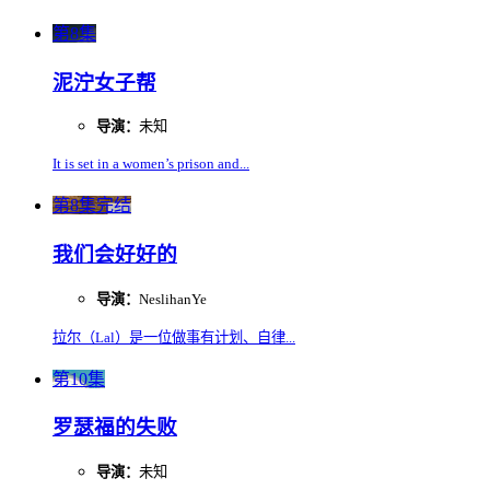
第8集
泥泞女子帮
导演：
未知
It is set in a women’s prison and...
第8集完结
我们会好好的
导演：
NeslihanYe
拉尔（Lal）是一位做事有计划、自律...
第10集
罗瑟福的失败
导演：
未知