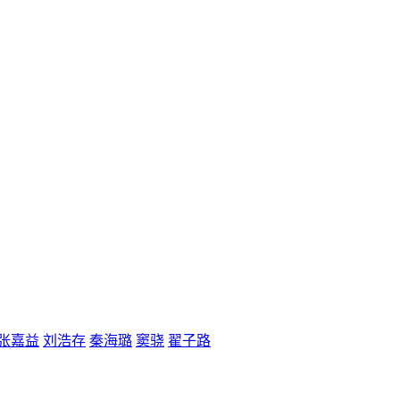
张嘉益
刘浩存
秦海璐
窦骁
翟子路