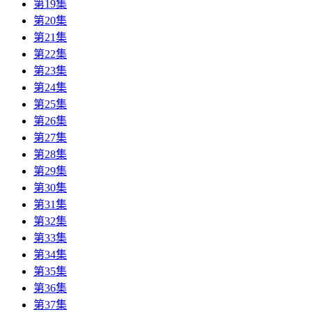
第19集
第20集
第21集
第22集
第23集
第24集
第25集
第26集
第27集
第28集
第29集
第30集
第31集
第32集
第33集
第34集
第35集
第36集
第37集