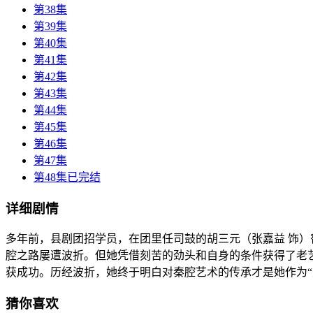
第38集
第39集
第40集
第41集
第42集
第43集
第44集
第45集
第46集
第47集
第48集已完结
详细剧情
多年前，县剧团招学员，在团里任司鼓的胡三元（张嘉益 饰）
腔之路屡遭波折。但她凭借刻苦的劲头和自身的条件获得了老艺
获成功。历经波折，她终于明白对秦腔艺术的传承才是她作为“
猜你喜欢