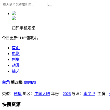
扫码手机观影
今日更新“116”部影片
首页
电影
剧集
动漫
综艺
主角
第28集
我要报错
类型：
剧集
地区：
中国大陆
年份：
2026
导演：
李少飞
主演：
快播资源