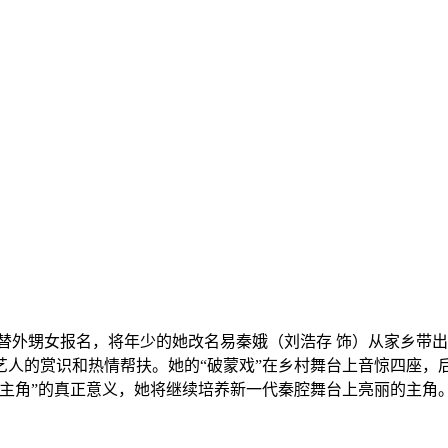
替外甥女报名，将年少的她改名易秦娥（刘浩存 饰）从家乡带
人的赏识和热情帮扶。她的“破蒙戏”在乡村舞台上音惊四座，
主角”的真正意义，她将继续培养新一代秦腔舞台上亮丽的主角