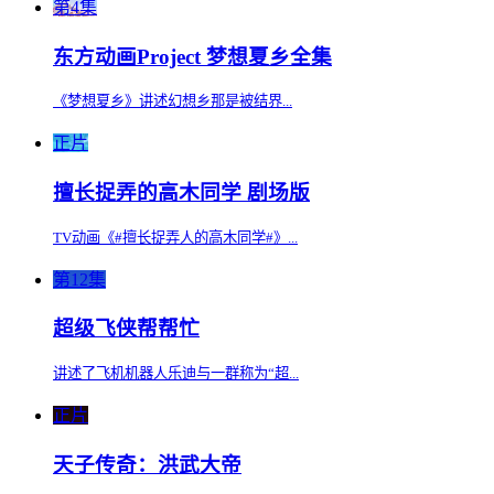
第4集
东方动画Project 梦想夏乡全集
《梦想夏乡》讲述幻想乡那是被结界...
正片
擅长捉弄的高木同学 剧场版
TV动画《#擅长捉弄人的高木同学#》...
第12集
超级飞侠帮帮忙
讲述了飞机机器人乐迪与一群称为“超...
正片
天子传奇：洪武大帝