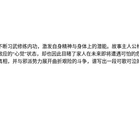
不断习武修练内功，激发自身精神与身体上的潜能。故事主人公
效应的“心觉”状态，却也因此目睹了家人在未来即将遭遇可怕的
真相，并与邪派势力展开曲折艰险的斗争，谱写出一段可歌可泣