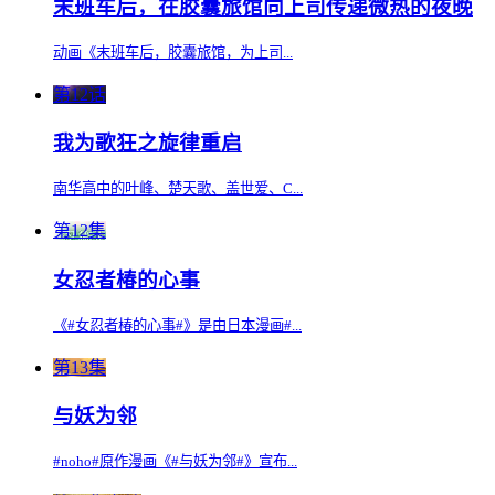
末班车后，在胶囊旅馆向上司传递微热的夜晚
动画《末班车后，胶囊旅馆，为上司...
第12话
我为歌狂之旋律重启
南华高中的叶峰、楚天歌、盖世爱、C...
第12集
女忍者椿的心事
《#女忍者椿的心事#》是由日本漫画#...
第13集
与妖为邻
#noho#原作漫画《#与妖为邻#》宣布...