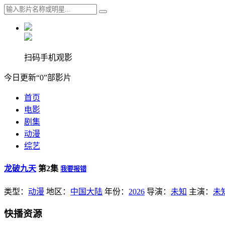
扫码手机观影
今日更新“0”部影片
首页
电影
剧集
动漫
综艺
龙破九天
第2集
我要报错
类型：
动漫
地区：
中国大陆
年份：
2026
导演：
未知
主演：
未
快播资源