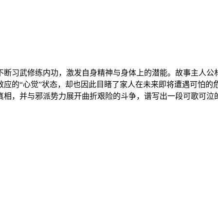
不断习武修练内功，激发自身精神与身体上的潜能。故事主人公
效应的“心觉”状态，却也因此目睹了家人在未来即将遭遇可怕的
真相，并与邪派势力展开曲折艰险的斗争，谱写出一段可歌可泣