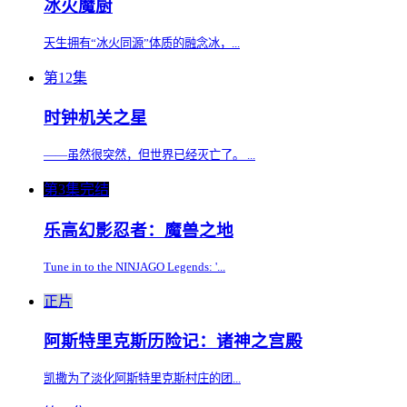
冰火魔厨
天生拥有“冰火同源”体质的融念冰，...
第12集
时钟机关之星
——虽然很突然，但世界已经灭亡了。 ...
第3集完结
乐高幻影忍者：魔兽之地
Tune in to the NINJAGO Legends: '...
正片
阿斯特里克斯历险记：诸神之宫殿
凯撒为了淡化阿斯特里克斯村庄的团...