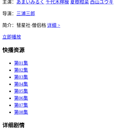
主演：
あまいみるく
千代木檸檬
夏樹柑菜
西山ユウキ
导演：
三浦三郎
简介：
彗星社·僧侣档
详细 >
立即播放
快播资源
第01集
第02集
第03集
第04集
第05集
第06集
第07集
第08集
详细剧情