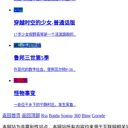
正片
穿越时空的少女-普通话版
17岁少女绀野真琴是一个活泼跳脱的...
第24集已完结
鲁邦三世第5季
在现代的数字社会，使用瓦尔特P-38...
第12集
怪物事变
一处位于乡下的宁静村庄，发生家畜...
返回首页
返回顶部
Rss
Baidu
Sogou
360
Bing
Google
本网站为非赢利性站点，本网站所有内容均来源于互联网相关