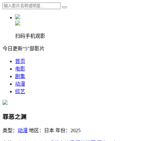
扫码手机观影
今日更新“5”部影片
首页
电影
剧集
动漫
综艺
罪恶之渊
类型：
动漫
地区：
日本
年份：
2025