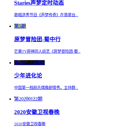
Staries声梦定时动态
歌唱选秀节目《声梦传奇》在翡翠台...
第5期
原梦冒险团-蜀中行
芒果TV原神同人综艺《原梦冒险团-蜀...
第20111106期2
少年进化论
中国第一档励志偶像剧情秀。主持群...
第20200122期
2020安徽卫视春晚
2020安徽卫视春晚