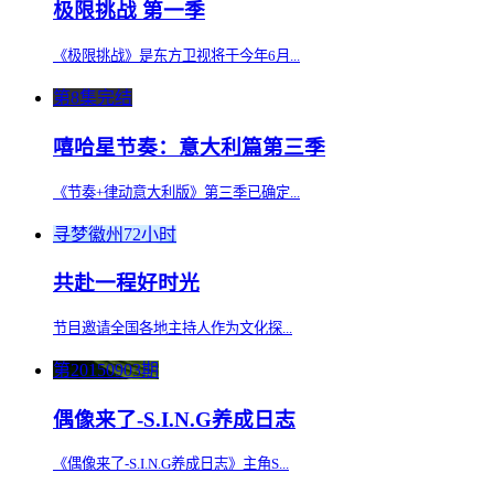
极限挑战 第一季
《极限挑战》是东方卫视将于今年6月...
第8集完结
嘻哈星节奏：意大利篇第三季
《节奏+律动意大利版》第三季已确定...
寻梦徽州72小时
共赴一程好时光
节目邀请全国各地主持人作为文化探...
第20150903期
偶像来了-S.I.N.G养成日志
《偶像来了-S.I.N.G养成日志》主角S...