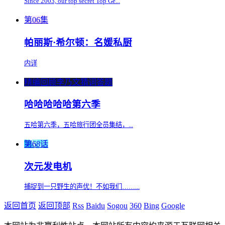
Since 2003, our top secret Top Ge...
第06集
帕丽斯·希尔顿：名媛私厨
内详
精编回顾李乃文猜词答题
哈哈哈哈哈第六季
五哈第六季，五哈旅行团全员集结，...
第68话
次元发电机
捕捉到一只野生的声优！不如我们……...
返回首页
返回顶部
Rss
Baidu
Sogou
360
Bing
Google