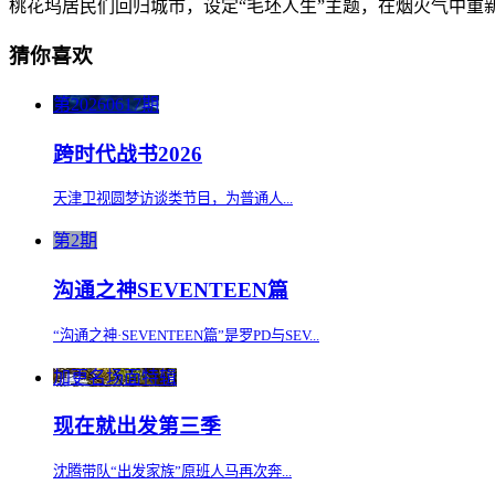
桃花坞居民们回归城市，设定“毛坯人生”主题，在烟火气中
猜你喜欢
第20260617期
跨时代战书2026
天津卫视圆梦访谈类节目，为普通人...
第2期
沟通之神SEVENTEEN篇
“沟通之神·SEVENTEEN篇”是罗PD与SEV...
加更名场面特辑
现在就出发第三季
沈腾带队“出发家族”原班人马再次奔...