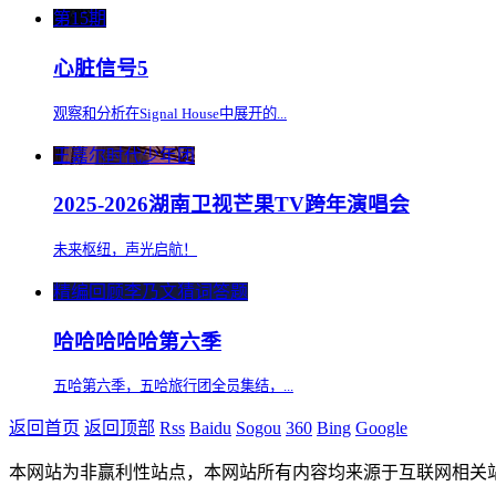
第15期
心脏信号5
观察和分析在Signal House中展开的...
王嘉尔时代少年团
2025-2026湖南卫视芒果TV跨年演唱会
未来枢纽，声光启航！
精编回顾李乃文猜词答题
哈哈哈哈哈第六季
五哈第六季，五哈旅行团全员集结，...
返回首页
返回顶部
Rss
Baidu
Sogou
360
Bing
Google
本网站为非赢利性站点，本网站所有内容均来源于互联网相关