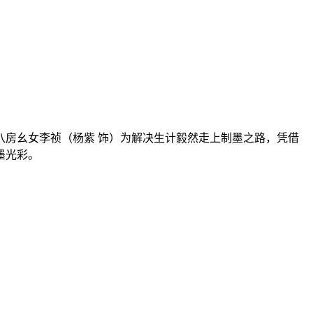
房幺女李祯（杨紫 饰）为解决生计毅然走上制墨之路，凭借
墨光彩。