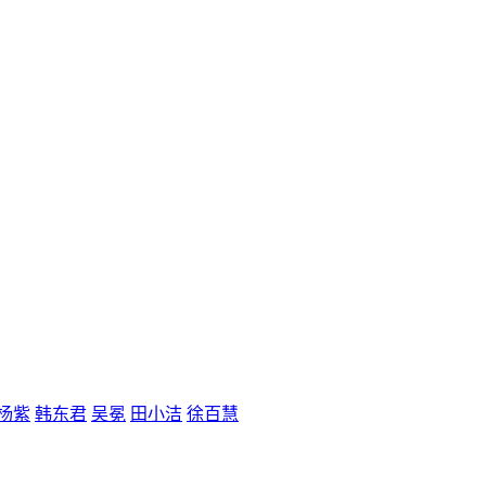
杨紫
韩东君
吴冕
田小洁
徐百慧