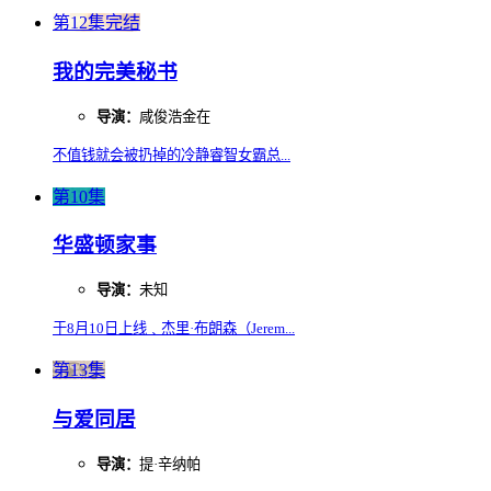
第12集完结
我的完美秘书
导演：
咸俊浩金在
不值钱就会被扔掉的冷静睿智女霸总...
第10集
华盛顿家事
导演：
未知
于8月10日上线﹑杰里·布朗森（Jerem...
第13集
与爱同居
导演：
提·辛纳帕