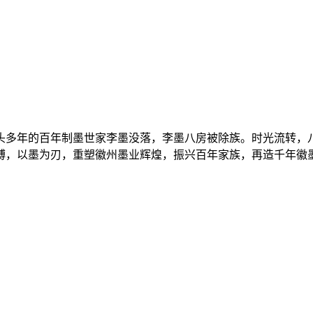
头多年的百年制墨世家李墨没落，李墨八房被除族。时光流转，八
缚，以墨为刃，重塑徽州墨业辉煌，振兴百年家族，再造千年徽