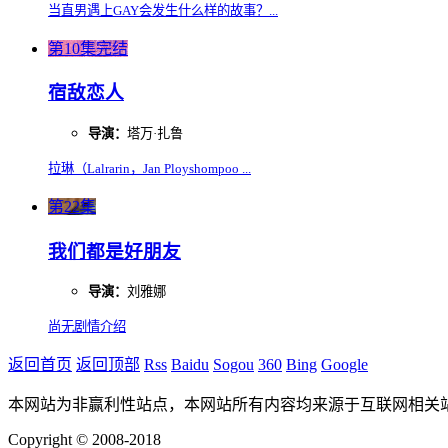
当直男遇上GAY会发生什么样的故事？...
第10集完结
宿敌恋人
导演：
塔万·扎鲁
拉琳（Lalrarin，Jan Ployshompoo ...
第22集
我们都是好朋友
导演：
刘雅娜
尚无剧情介绍
返回首页
返回顶部
Rss
Baidu
Sogou
360
Bing
Google
本网站为非赢利性站点，本网站所有内容均来源于互联网相关
Copyright © 2008-2018