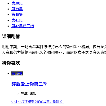
第38集
第39集
第40集
第41集
第42集已完结
详细剧情
明朝中期，一场贡墨案打破维持已久的徽州墨业格局，位居龙
天资和努力惊艳沉寂已久的徽州墨业，而后以女子之身突破束
猜你喜欢
第13集
醉后爱上你第二季
导演：
未知
讲述KK夫夫相爱之前的故事，泰剧《...