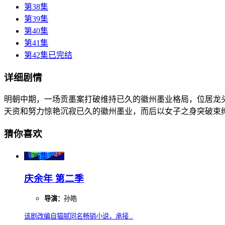
第38集
第39集
第40集
第41集
第42集已完结
详细剧情
明朝中期，一场贡墨案打破维持已久的徽州墨业格局，位居龙
天资和努力惊艳沉寂已久的徽州墨业，而后以女子之身突破束
猜你喜欢
第36集完结
庆余年 第二季
导演：
孙皓
该剧改编自猫腻同名畅销小说，承接...