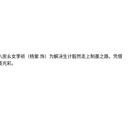
房幺女李祯（杨紫 饰）为解决生计毅然走上制墨之路，凭借
墨光彩。