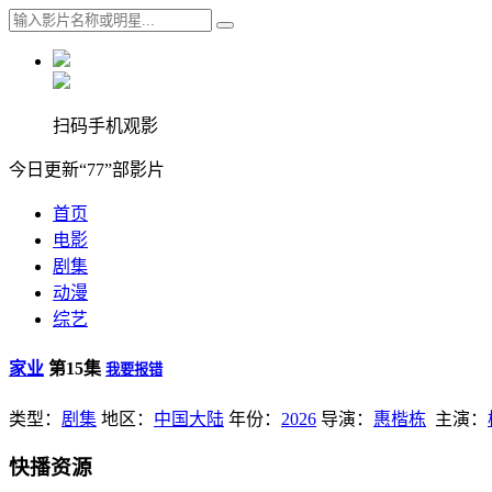
扫码手机观影
今日更新“77”部影片
首页
电影
剧集
动漫
综艺
家业
第15集
我要报错
类型：
剧集
地区：
中国大陆
年份：
2026
导演：
惠楷栋
主演：
快播资源