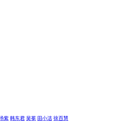
杨紫
韩东君
吴冕
田小洁
徐百慧