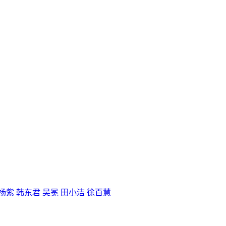
杨紫
韩东君
吴冕
田小洁
徐百慧