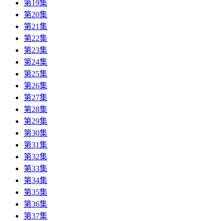
第19集
第20集
第21集
第22集
第23集
第24集
第25集
第26集
第27集
第28集
第29集
第30集
第31集
第32集
第33集
第34集
第35集
第36集
第37集