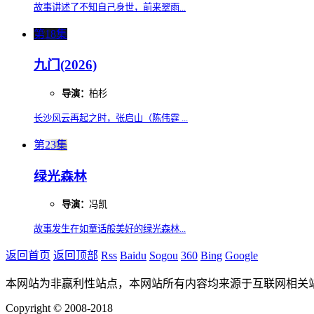
故事讲述了不知自己身世，前来翠雨...
第18集
九门(2026)
导演：
柏杉
长沙风云再起之时，张启山（陈伟霆 ...
第23集
绿光森林
导演：
冯凯
故事发生在如童话般美好的绿光森林...
返回首页
返回顶部
Rss
Baidu
Sogou
360
Bing
Google
本网站为非赢利性站点，本网站所有内容均来源于互联网相关
Copyright © 2008-2018