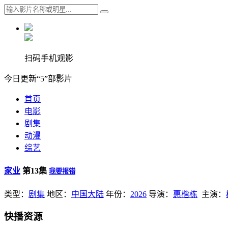
扫码手机观影
今日更新“5”部影片
首页
电影
剧集
动漫
综艺
家业
第13集
我要报错
类型：
剧集
地区：
中国大陆
年份：
2026
导演：
惠楷栋
主演：
快播资源