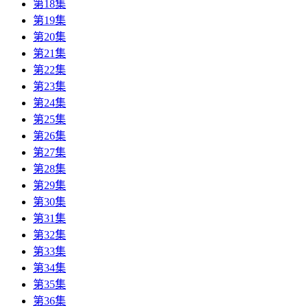
第18集
第19集
第20集
第21集
第22集
第23集
第24集
第25集
第26集
第27集
第28集
第29集
第30集
第31集
第32集
第33集
第34集
第35集
第36集