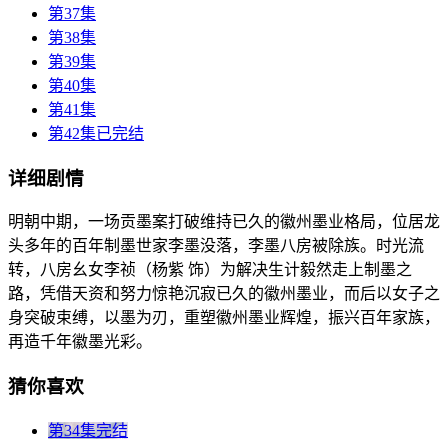
第37集
第38集
第39集
第40集
第41集
第42集已完结
详细剧情
明朝中期，一场贡墨案打破维持已久的徽州墨业格局，位居龙
头多年的百年制墨世家李墨没落，李墨八房被除族。时光流
转，八房幺女李祯（杨紫 饰）为解决生计毅然走上制墨之
路，凭借天资和努力惊艳沉寂已久的徽州墨业，而后以女子之
身突破束缚，以墨为刃，重塑徽州墨业辉煌，振兴百年家族，
再造千年徽墨光彩。
猜你喜欢
第34集完结