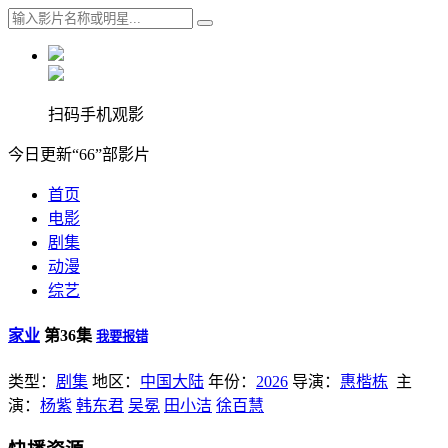
扫码手机观影
今日更新“66”部影片
首页
电影
剧集
动漫
综艺
家业
第36集
我要报错
类型：
剧集
地区：
中国大陆
年份：
2026
导演：
惠楷栋
主
演：
杨紫
韩东君
吴冕
田小洁
徐百慧