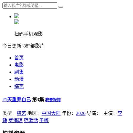
扫码手机观影
今日更新“88”部影片
首页
电影
剧集
动漫
综艺
21天重养自己
第3集
我要报错
类型：
综艺
地区：
中国大陆
年份：
2026
导演：
主演：
李
静
罗海琼
范湉湉
于娜