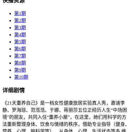
快播资源
第1期
第2期
第3期
第4期
第5期
第6期
第7期
第8期
第9期
第10期
详细剧情
《21天重养自己》是一档女性健康旅居实验真人秀，邀请李
静、罗海琼、范湉湉、于娜、蒋丽莎五位正经历人生“中场困
境”的朋友，共同入住“重养小屋”，在这里，她们用科学的方
法重新整理身体、饮食与情绪的秩序，借助专业指导（健身、
营养、心理、脑科学等），从身体、心理、生活状态等多 维