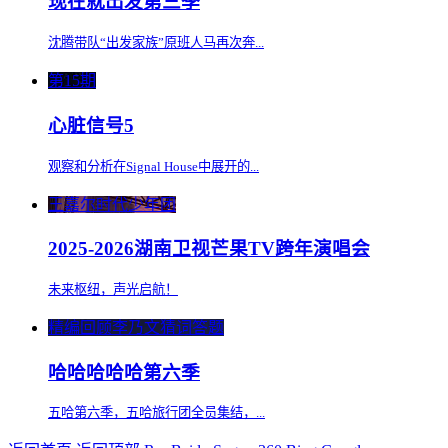
现在就出发第三季
沈腾带队“出发家族”原班人马再次奔...
第15期
心脏信号5
观察和分析在Signal House中展开的...
王嘉尔时代少年团
2025-2026湖南卫视芒果TV跨年演唱会
未来枢纽，声光启航！
精编回顾李乃文猜词答题
哈哈哈哈哈第六季
五哈第六季，五哈旅行团全员集结，...