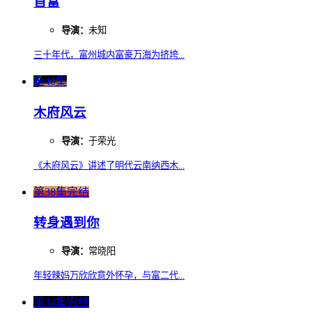
首富
导演：
未知
三十年代，富州城内富豪万海为挤垮...
全40集
木府风云
导演：
于荣光
《木府风云》讲述了明代云南纳西木...
第38集完结
转身遇到你
导演：
常晓阳
年轻辣妈万欣欣意外怀孕，与富二代...
第34集完结