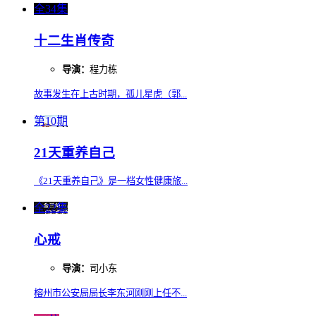
全34集
十二生肖传奇
导演：
程力栋
故事发生在上古时期，孤儿星虎（郭...
第10期
21天重养自己
《21天重养自己》是一档女性健康旅...
全22集
心戒
导演：
司小东
榕州市公安局局长李东河刚刚上任不...