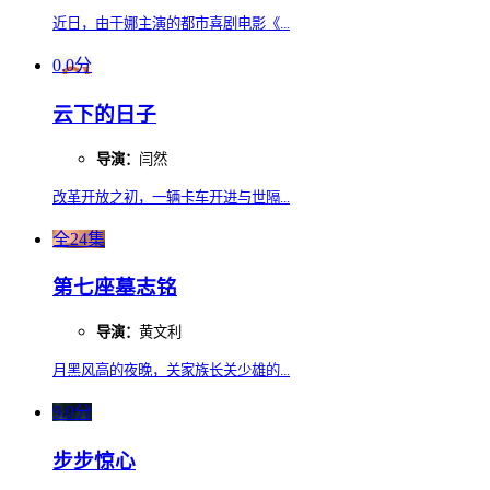
近日，由于娜主演的都市喜剧电影《...
0.0分
云下的日子
导演：
闫然
改革开放之初，一辆卡车开进与世隔...
全24集
第七座墓志铭
导演：
黄文利
月黑风高的夜晚，关家族长关少雄的...
9.0分
步步惊心