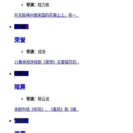
导演：
程力栋
在东胜神州傲来国的花果山上，有一...
第21集
荣誉
导演：
成浩
21集电视连续剧《荣誉》主要描写的...
全34集
暗算
导演：
柳云龙
本剧包括《听风》、《看风》和《捕...
全27集