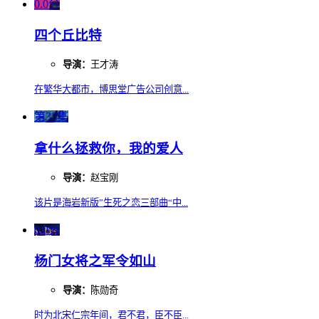
0.0分
四个丘比特
导演：
王才涛
在繁华大都市，博思堂广告公司创意...
第33集
拿什么拯救你，我的爱人
导演：
赵宝刚
该片是海岩新版”生死之恋三部曲“中...
0.0分
杨门女将之军令如山
导演：
陈勋奇
时为北宋仁宗年间，君不君，臣不臣...