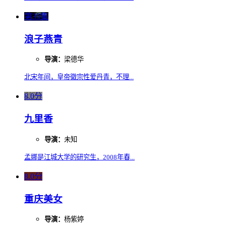
第35集
浪子燕青
导演：
梁德华
北宋年间，皇帝徽宗性爱丹青，不理...
8.0分
九里香
导演：
未知
孟娜是江城大学的研究生，2008年春...
8.0分
重庆美女
导演：
杨紫婷