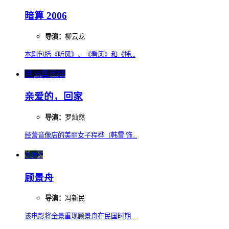
暗算 2006
导演：
柳云龙
本剧包括《听风》、《看风》和《捕...
第36集完结
亲爱的，回家
导演：
罗灿然
经营音像店的美丽女子程桦（韩雪 饰...
9.0分
顾景舟
导演：
冯新民
该电影将全景重现顾景舟在民国时期...