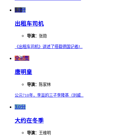
1.0分
出租车司机
导演：
张勋
《出租车司机》讲述了搭载德国记者J...
全40集
唐明皇
导演：
陈家林
公元710年，李亘的三子李隆基（刘威...
3.0分
大约在冬季
导演：
王维明