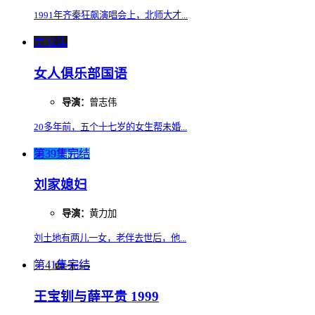
1991年齐秦狂飙演唱会上，北师大才...
第32集
女人俱乐部国语
导演：
曾志伟
20多年前，五个十七岁的女生帮未婚...
第39集完结
刘家媳妇
导演：
黄力加
刘土地有两儿一女，老伴去世后，他...
第41集完结
王宝钏与薛平贵 1999