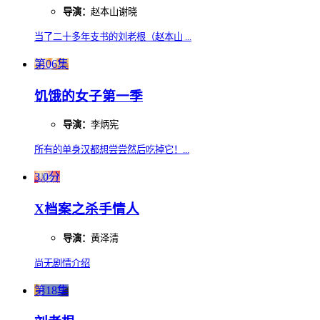
导演：
赵本山谢晓
当了二十多年支书的刘老根（赵本山 ...
第06集
饥饿的女子第一季
导演：
李炳宪
所有的单身汉都想尝尝然后吃掉它！...
3.0分
X档案之杀手情人
导演：
黄泽清
尚无剧情介绍
第18集