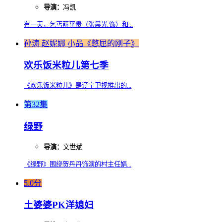
导演：
冯凯
有一天，乞丐薛平贵（张晨光 饰）和...
孙涛 赵妮娜 小品《憋屈的刚子》
欢乐饭米粒儿第七季
《欢乐饭米粒儿》是辽宁卫视推出的...
第32集
绿野
导演：
文世斌
《绿野》围绕贺丹丹饰演的村主任娟...
5.0分
土婆婆PK洋媳妇