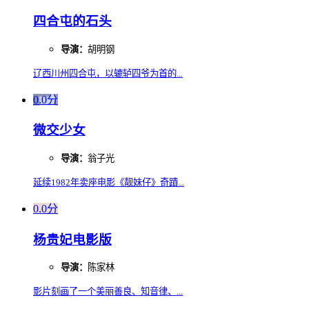
四合屯的石头
导演：
胡明钢
辽西川州四合屯，以辘轳四爷为首的...
0.0分
微交少女
导演：
翁子光
延续1982年卖座电影《靓妹仔》奇蹟...
0.0分
杨贵妃电影版
导演：
陈家林
影片刻画了一个美丽善良、知音律、...