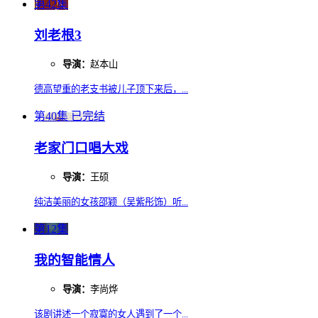
第42集
刘老根3
导演：
赵本山
德高望重的老支书被儿子顶下来后，...
第40集 已完结
老家门口唱大戏
导演：
王硕
纯洁美丽的女孩邵颖（吴紫彤饰）听...
第12集
我的智能情人
导演：
李尚烨
该剧讲述一个寂寞的女人遇到了一个...