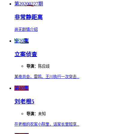
第20200227期
非常静距离
尚无剧情介绍
全20集
立案侦查
导演：
陈应歧
某夜总会，雷鸣、王川执行一次突击...
第40集
刘老根5
导演：
未知
在老根的农家小院里，话家长里短享...