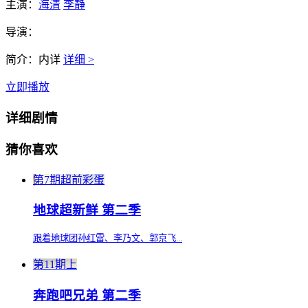
主演：
海清
李静
导演：
简介：
内详
详细 >
立即播放
详细剧情
猜你喜欢
第7期超前彩蛋
地球超新鲜 第二季
跟着地球团孙红雷、李乃文、郭京飞...
第11期上
奔跑吧兄弟 第二季