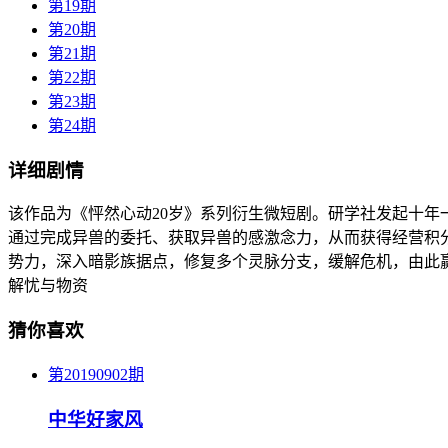
第19期
第20期
第21期
第22期
第23期
第24期
详细剧情
该作品为《怦然心动20岁》系列衍生微短剧。研学社发起十
通过完成异兽的委托、获取异兽的感激念力，从而获得经营积
势力，深入暗影族据点，修复多个灵脉分支，缓解危机，由此
解忧与物资
猜你喜欢
第20190902期
中华好家风