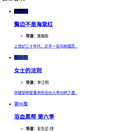
第49集
鬓边不是海棠红
导演：
惠楷栋
上世纪三十年代，北平一名叫商细蕊...
第40集
女士的法则
导演：
李江明
许婕受明堂事务所合伙人李功明之邀...
第06集
浴血黑帮 第六季
导演：
安东尼·拜