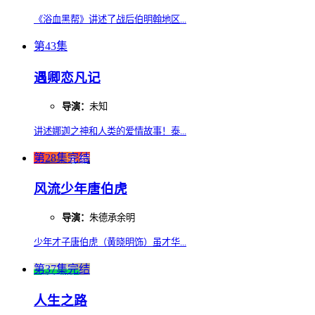
《浴血黑帮》讲述了战后伯明翰地区...
第43集
遇卿恋凡记
导演：
未知
讲述娜迦之神和人类的爱情故事！泰...
第28集完结
风流少年唐伯虎
导演：
朱德承余明
少年才子唐伯虎（黄晓明饰）虽才华...
第37集完结
人生之路