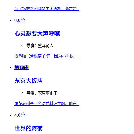
为了拯救新闻网站关闭危机，濑古凛...
0.0分
心灵想要大声呼喊
导演：
熊泽尚人
成濑顺（芳根京子 饰）因为小时候一...
第10集
东京大饭店
导演：
冢原亚由子
尾花夏树是一名法式料理主厨。他在...
4.0分
世界的阿菊