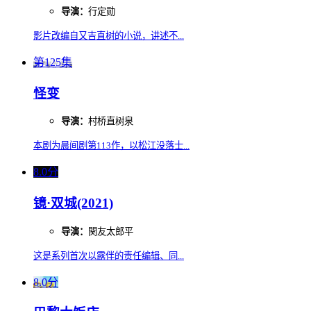
导演：
行定勋
影片改编自又吉直树的小说，讲述不...
第125集
怪变
导演：
村桥直树泉
本剧为晨间剧第113作，以松江没落士...
8.0分
镜·双城(2021)
导演：
関友太郎平
这是系列首次以露伴的责任编辑、同...
8.0分