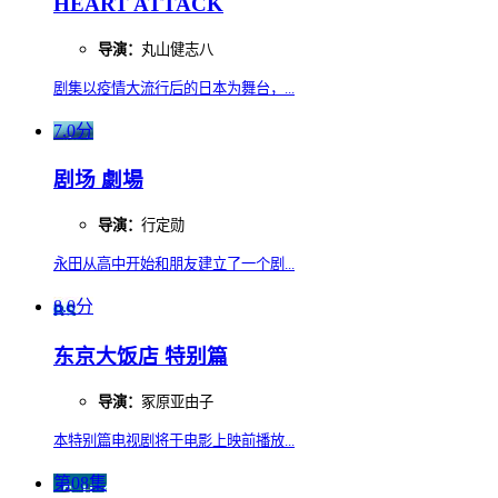
HEART ATTACK
导演：
丸山健志八
剧集以疫情大流行后的日本为舞台，...
7.0分
剧场 劇場
导演：
行定勋
永田从高中开始和朋友建立了一个剧...
8.0分
东京大饭店 特别篇
导演：
冢原亚由子
本特别篇电视剧将于电影上映前播放...
第08集