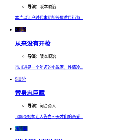
导演：
阪本顺治
本片以江户时代末期的长屋贫民街为...
3.0分
从来没有开枪
导演：
阪本顺治
市川进是一个年迈的小说家，性情冷...
5.0分
替身忠臣藏
导演：
河合勇人
《辉夜姬想让人告白～天才们的恋爱...
第2集