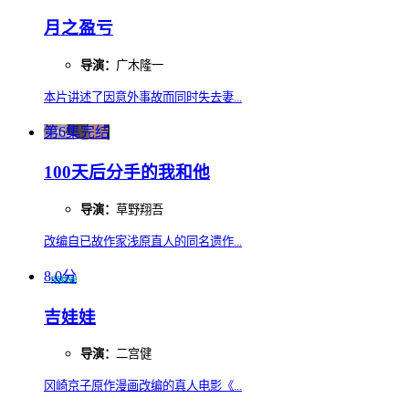
月之盈亏
导演：
广木隆一
本片讲述了因意外事故而同时失去妻...
第6集完结
100天后分手的我和他
导演：
草野翔吾
改编自已故作家浅原直人的同名遗作...
8.0分
吉娃娃
导演：
二宫健
冈崎京子原作漫画改编的真人电影《...