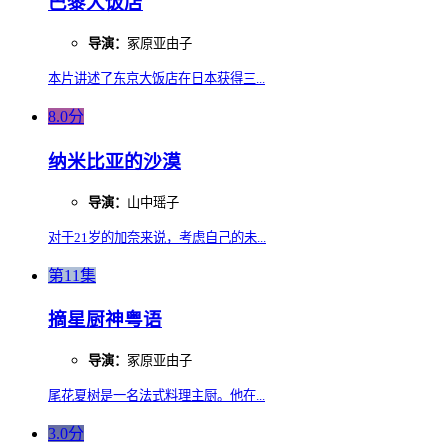
巴黎大饭店
导演：
冢原亚由子
本片讲述了东京大饭店在日本获得三...
8.0分
纳米比亚的沙漠
导演：
山中瑶子
对于21岁的加奈来说，考虑自己的未...
第11集
摘星厨神粤语
导演：
冢原亚由子
尾花夏树是一名法式料理主厨。他在...
3.0分