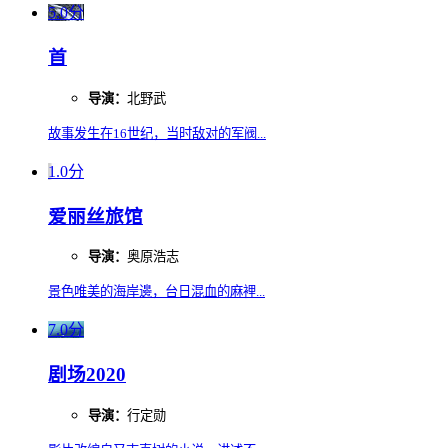
5.0分
首
导演：
北野武
故事发生在16世纪，当时敌对的军阀...
1.0分
爱丽丝旅馆
导演：
奥原浩志
景色唯美的海岸邊，台日混血的麻裡...
7.0分
剧场2020
导演：
行定勋