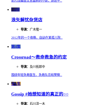
影片改编自又吉直树的小说，讲述不...
7.0分
浪矢解忧杂货店
导演：
广木隆一
2012年的一个夜晚，自幼在某孤儿院...
第4集
Crossroad～救命救急的约定
导演：
及川拓郎中
围绕年轻急救医生、急救队员和警察...
全6集
Gossip #她想知道的真正的○○
导演：
石川淳一木