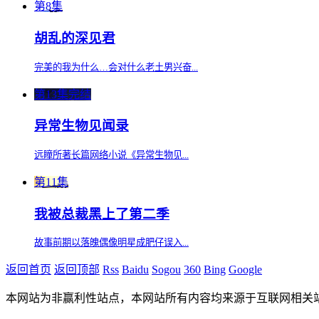
第8集
胡乱的深见君
完美的我为什么…会对什么老土男兴奋...
第13集完结
异常生物见闻录
远瞳所著长篇网络小说《异常生物见...
第11集
我被总裁黑上了第二季
故事前期以落魄偶像明星成肥仔误入...
返回首页
返回顶部
Rss
Baidu
Sogou
360
Bing
Google
本网站为非赢利性站点，本网站所有内容均来源于互联网相关