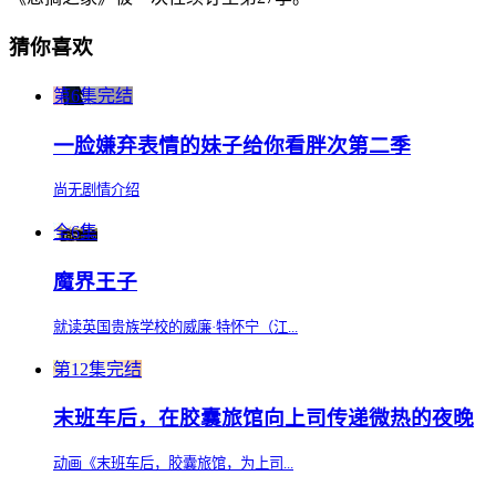
猜你喜欢
第6集完结
一脸嫌弃表情的妹子给你看胖次第二季
尚无剧情介绍
全6集
魔界王子
就读英国贵族学校的威廉·特怀宁（江...
第12集完结
末班车后，在胶囊旅馆向上司传递微热的夜晚
动画《末班车后，胶囊旅馆，为上司...