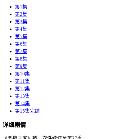
第1集
第2集
第3集
第4集
第5集
第6集
第7集
第8集
第9集
第10集
第11集
第12集
第13集
第14集
第15集完结
详细剧情
《恶搞之家》被一次性续订至第27季。