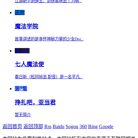
江湖新手逍遥生、剑侠客除去了为祸...
正片
魔法学院
故事讲述的是身怀神秘力量的少女Dor...
第12集
七人魔法使
春日新（松冈祯丞 配音）是一名平凡...
第7集
挣扎吧，亚当君
暂无简介
返回首页
返回顶部
Rss
Baidu
Sogou
360
Bing
Google