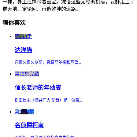
一样，身上还携带着重宝。凭借这些无尽的机缘，云舒走上了
逆天地、定轮回、再造乾坤的道路。
猜你喜欢
第113集
达洋猫
在很久很久以前，瓦奇菲尔德和阿鲁...
第12集完结
信长老师的年幼妻
织田信永（酒井广大 配音）是一位普...
第1269集
名侦探柯南