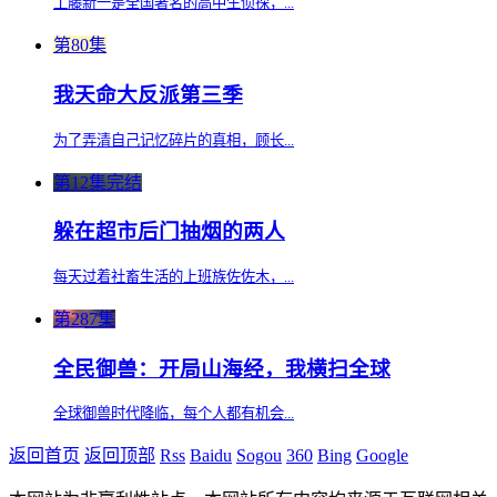
工藤新一是全国著名的高中生侦探，...
第80集
我天命大反派第三季
为了弄清自己记忆碎片的真相，顾长...
第12集完结
躲在超市后门抽烟的两人
每天过着社畜生活的上班族佐佐木，...
第287集
全民御兽：开局山海经，我横扫全球
全球御兽时代降临，每个人都有机会...
返回首页
返回顶部
Rss
Baidu
Sogou
360
Bing
Google