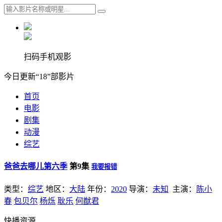
扫码手机观影
今日更新“18”部影片
首页
电影
剧集
动漫
综艺
爸爸去哪儿第六季
第9集
我要报错
类型：
综艺
地区：
大陆
年份：
2020
导演：
未知
主演：
陈小
春
包贝尔
杨烁
耿乐
何猷君
快播资源