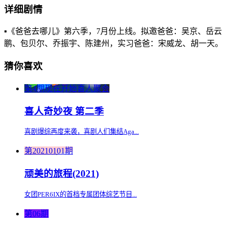
详细剧情
▪️《爸爸去哪儿》第六季，7月份上线。拟邀爸爸：吴京、岳云
鹏、包贝尔、乔振宇、陈建州，实习爸爸：宋威龙、胡一天。
猜你喜欢
第4期现在开始喜人聚会
喜人奇妙夜 第二季
喜剧爆综再度来袭，喜剧人们集结Aga...
第20210101期
顽美的旅程(2021)
女团PER6IX的首档专属团体综艺节目...
第06期