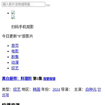
扫码手机观影
今日更新“8”部影片
首页
电影
剧集
动漫
综艺
黑白厨师：料理阶
第3集
我要报错
类型：
综艺
地区：
韩国
年份：
2024
导演：
主演：
白种元
안
성재