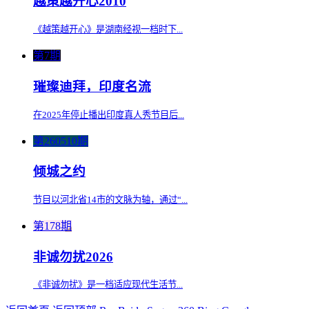
越策越开心2010
《越策越开心》是湖南经视一档时下...
第7期
璀璨迪拜，印度名流
在2025年停止播出印度真人秀节目后...
第260510期
倾城之约
节目以河北省14市的文脉为轴，通过“...
第178期
非诚勿扰2026
《非诚勿扰》是一档适应现代生活节...