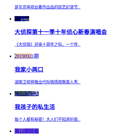
是东京电视台著作出品的综艺纪录节...
侦藏版
大侦探第十一季十年侦心新春演唱会
《大侦探》迎来十周年之际，一个传...
20190921期
我家小两口
湖南卫视将推出代际情感观察真人秀...
第12期完结
我孩子的私生活
每个人都有秘密！大人们不知道的我...
第10期陪看