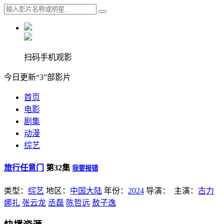
扫码手机观影
今日更新“3”部影片
首页
电影
剧集
动漫
综艺
旅行任意门
第32集
我要报错
类型：
综艺
地区：
中国大陆
年份：
2024
导演：
主演：
古力
娜扎
张云龙
丞磊
陈哲远
敖子逸