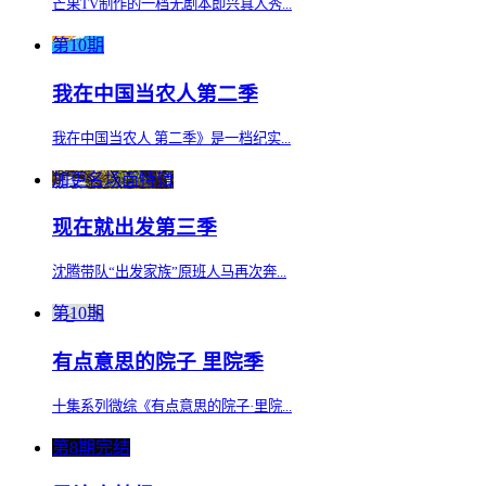
芒果TV制作的一档无剧本即兴真人秀...
第10期
我在中国当农人第二季
我在中国当农人 第二季》是一档纪实...
加更名场面特辑
现在就出发第三季
沈腾带队“出发家族”原班人马再次奔...
第10期
有点意思的院子 里院季
十集系列微综《有点意思的院子·里院...
第8期完结