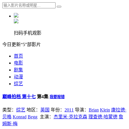
扫码手机观影
今日更新“5”部影片
首页
电影
剧集
动漫
综艺
巅峰拍档 第十七
第4集
我要报错
类型：
综艺
地区：
英国
年份：
2011
导演：
Brian
Klein
康拉德·
贝格
Konrad
Begg
主演：
杰里米·克拉克森
理查德·哈蒙德
詹
姆斯·梅