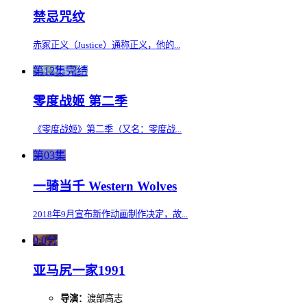
禁忌咒纹
赤冢正义（Justice）通称正义，他的...
第12集完结
零度战姬 第二季
《零度战姬》第二季（又名：零度战...
第03集
一骑当千 Western Wolves
2018年9月宣布新作动画制作决定，故...
0.0分
亚马尻一家1991
导演：
渡部高志