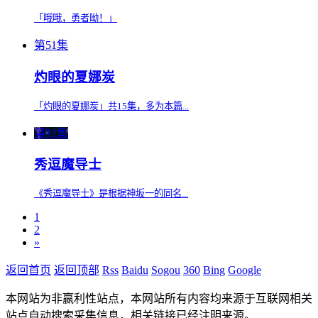
「哦哦，勇者呦！」
第51集
灼眼的夏娜炭
「灼眼的夏娜炭」共15集，多为本篇...
第11集
秀逗魔导士
《秀逗魔导士》是根据神坂一的同名...
1
2
»
返回首页
返回顶部
Rss
Baidu
Sogou
360
Bing
Google
本网站为非赢利性站点，本网站所有内容均来源于互联网相关
站点自动搜索采集信息，相关链接已经注明来源。