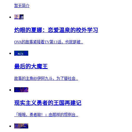
暂无简介
正片
灼眼的夏娜：恋爱温泉的校外学习
OVA的故事紧接着TV第13话，也就是被...
第12集
最后的大魔王
故事的主角纱伊阿九斗，为了替社会...
第26集
现实主义勇者的王国再建记
「哦哦，勇者呦！」由那样的惯例台...
第12集