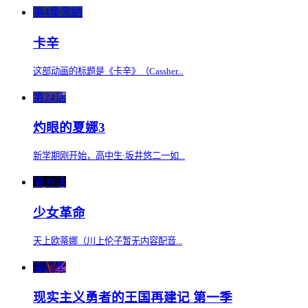
第4集完结
卡辛
这部动画的标题是《卡辛》（Cassher...
第24话
灼眼的夏娜3
新学期刚开始，高中生·坂井悠二一如...
第39话
少女革命
天上欧蒂娜（川上伦子暂无内容配音...
第13集
现实主义勇者的王国再建记 第一季