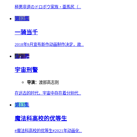
極悪非道のドロボウ家族・亜馬尻（...
第12集
一骑当千
2018年9月宣布新作动画制作决定，故...
全26集
宇宙刑警
导演：
渡部高志则
在远古的时代，宇宙中存在着分别代...
第13集
魔法科高校的优等生
#魔法科高校的优等生#2021年动画化...