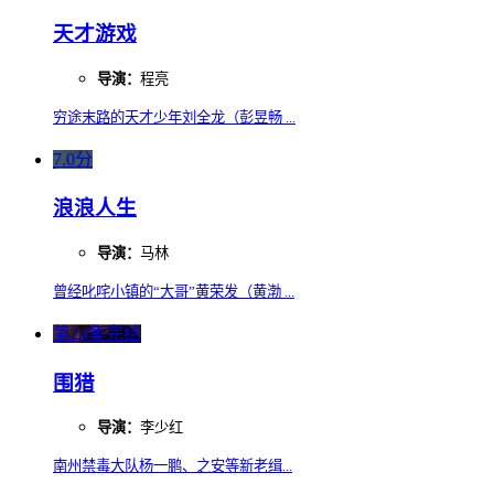
天才游戏
导演：
程亮
穷途末路的天才少年刘全龙（彭昱畅 ...
7.0分
浪浪人生
导演：
马林
曾经叱咤小镇的“大哥”黄荣发（黄渤 ...
第24集完结
围猎
导演：
李少红
南州禁毒大队杨一鹏、之安等新老缉...