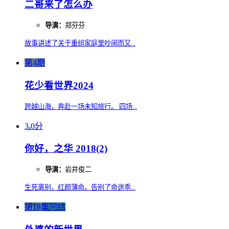
二哥来了怎么办
导演：
郑芬芬
故事讲述了关于重组家庭里吵闹而又...
第4期
花少看世界2024
跨越山海，奔赴一场未知旅行。 四场...
3.0分
你好，之华 2018(2)
导演：
岩井俊二
生死离别，红颜薄命。告别了命途乖...
第18集完结