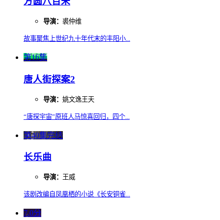
方圆八百米
导演：
裘仲维
故事聚焦上世纪九十年代末的丰阳小...
第16集
唐人街探案2
导演：
姚文逸王天
“唐探宇宙”原班人马惊喜回归，四个...
第40集完结
长乐曲
导演：
王威
该剧改编自凤凰栖的小说《长安铜雀...
7.0分