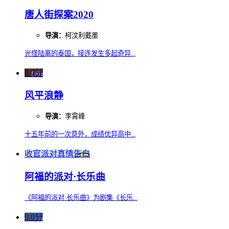
唐人街探案2020
导演：
柯汶利戴墨
光怪陆离的泰国，接连发生多起奇异...
9.0分
风平浪静
导演：
李霄峰
十五年前的一次意外，成绩优异高中...
收官派对真情告白
阿福的派对·长乐曲
《阿福的派对·长乐曲》为剧集《长乐...
9.0分