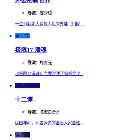
外婆的新世界
导演：
姜秀琼
一生沉默如大多数人般的外婆（闫妮 ...
全12集
极限17 滑魂
导演：
周青元
《极限17滑魂》主要讲述了抑郁症少...
第32集完结
十二谭
导演：
陈淑良贾方
民国年间，闻名遐迩的金石大家金性...
第12集