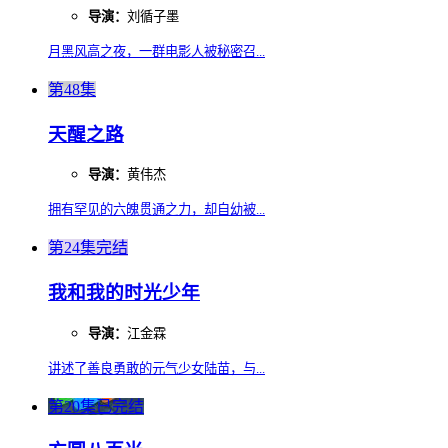
导演：
刘循子墨
月黑风高之夜，一群电影人被秘密召...
第48集
天醒之路
导演：
黄伟杰
拥有罕见的六魄贯通之力，却自幼被...
第24集完结
我和我的时光少年
导演：
江金霖
讲述了善良勇敢的元气少女陆苗，与...
第20集已完结