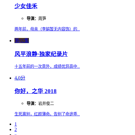
少女佳禾
导演：
周笋
两年前，母亲（李娟暂无内容饰）的...
第02集
风平浪静·独家纪录片
十五年前的一次意外，成绩优异高中...
4.0分
你好，之华 2018
导演：
岩井俊二
生死离别，红颜薄命。告别了命途乖...
1
2
»