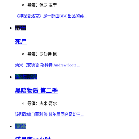
导演：
保罗·麦奎
《神探夏洛克》是一部由BBC出品的英...
1.0分
死尸
导演：
罗伯特·昆
汤米（安德鲁·斯科特 Andrew Scott ...
第7集完结
黑暗物质 第二季
导演：
杰米·奇尔
该剧改编自菲利普·普尔曼同名奇幻三...
9.0分