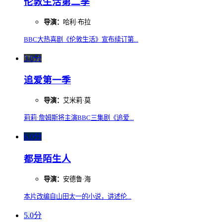
伦敦生活第二季
导演：
哈利·布拉
BBC大热喜剧《伦敦生活》宣布续订第...
3.0分
追爱第一季
导演：
艾米莉·莫
莉莉·詹姆斯将主演BBC三集剧《追爱...
6.0分
都是陌生人
导演：
安德鲁·海
本片改编自山田太一的小说，讲述伦...
5.0分