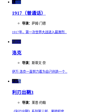
3.0分
1917（普通话）
导演：
萨姆·门德
1917年，第一次世界大战进入最激烈...
7.0分
洛克
导演：
斯蒂文·奈
伊万·洛克一直努力着为自己创造一个...
2.0分
利刃出鞘3
导演：
莱恩·约翰
《利刃出鞘》系列第三部，黑暗程度...