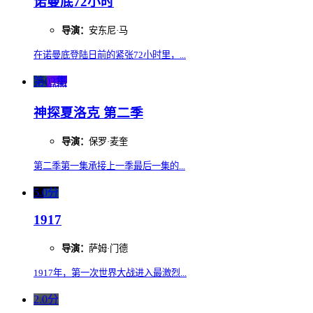
诺曼底72小时
导演：
安东尼·马
在诺曼底登陆日前的紧张72小时里，...
第03集
神探夏洛克 第二季
导演：
保罗·麦奎
第二季第一集承接上一季最后一集的...
5.0分
1917
导演：
萨姆·门德
1917年，第一次世界大战进入最激烈...
2.0分