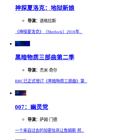
神探夏洛克：地狱新娘
导演：
道格拉斯·
《神探夏洛克》（Sherlock）2016年...
第07集
黑暗物质三部曲第二季
导演：
杰米·奇尔
BBC已正式增订《黑暗物质三部曲》第...
3.0分
007：幽灵党
导演：
萨姆·门德
一个来自过去的加密信息让詹姆斯·邦...