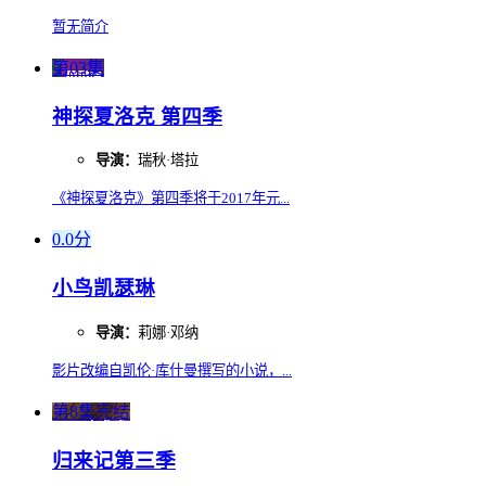
暂无简介
第03集
神探夏洛克 第四季
导演：
瑞秋·塔拉
《神探夏洛克》第四季将于2017年元...
0.0分
小鸟凯瑟琳
导演：
莉娜·邓纳
影片改编自凯伦·库什曼撰写的小说，...
第8集完结
归来记第三季