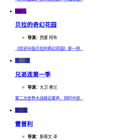
5.0分
贝拉的奇幻花园
导演：
西蒙·阿布
《欢迎光临贝拉的奇幻花园》是一则...
第10集
兄弟连第一季
导演：
大卫·弗兰
第二次世界大战接近尾声，同时也到...
第8集
雷普利
导演：
斯蒂文·泽