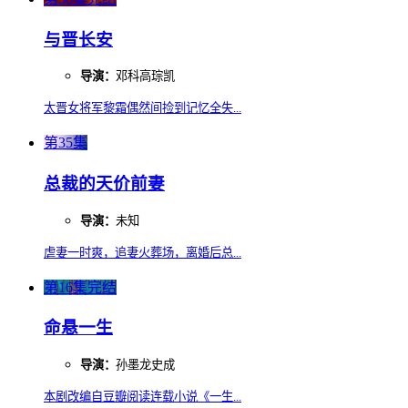
与晋长安
导演：
邓科高琮凯
太晋女将军黎霜偶然间捡到记忆全失...
第35集
总裁的天价前妻
导演：
未知
虐妻一时爽，追妻火葬场，离婚后总...
第16集完结
命悬一生
导演：
孙墨龙史成
本剧改编自豆瓣阅读连载小说《一生...