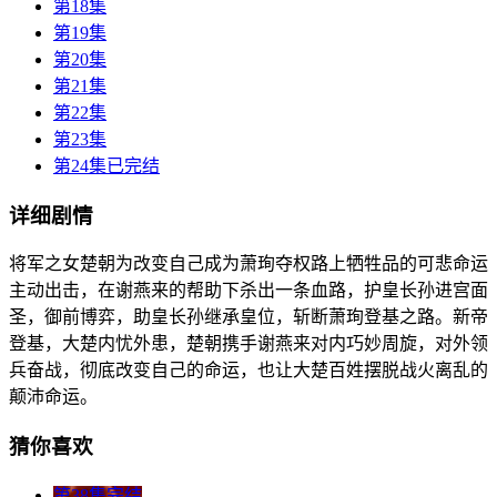
第18集
第19集
第20集
第21集
第22集
第23集
第24集已完结
详细剧情
将军之女楚朝为改变自己成为萧珣夺权路上牺牲品的可悲命运
主动出击，在谢燕来的帮助下杀出一条血路，护皇长孙进宫面
圣，御前博弈，助皇长孙继承皇位，斩断萧珣登基之路。新帝
登基，大楚内忧外患，楚朝携手谢燕来对内巧妙周旋，对外领
兵奋战，彻底改变自己的命运，也让大楚百姓摆脱战火离乱的
颠沛命运。
猜你喜欢
第38集完结