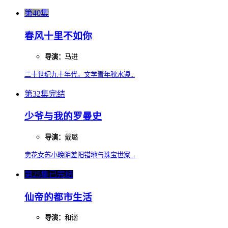
第40集
春风十里不如你
导演：
马进
二十世纪九十年代，文学青年秋水遵...
第32集完结
少爷与我的罗曼史
导演：
戴璐
卖花女苏小晚阴差阳错地与珠宝世家...
第25集已完结
仙帝的都市生活
导演：
和谐