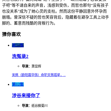
子吧”等不请自来的声音，浅感到受伤，而哲也那句“没有孩子
也没关系”成为了她心灵的支柱。然而这份平静因意外怀孕而
崩塌。曾深信不疑的哲也笑容背后，隐藏着在避孕工具上动手
脚的、蓄意而残酷的背叛行为。
猜你喜欢
第22集
洗冤录2
导演：
萧显辉
宋慈（欧阳震华饰）命犯天煞孤星，...
第12集
涉谷来接你了
导演：
纸谷枫菊川