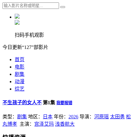
扫码手机观影
今日更新“127”部影片
首页
电影
剧集
动漫
综艺
不生孩子的女人不
第1集
我要报错
类型：
剧集
地区：
日本
年份：
2026
导演：
河原瑶
太田勇
松
丸博孝
主演：
宫泽艾玛
浅香航大