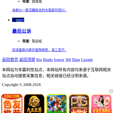
导演：
顾其铭
本剧以一家汉藏结合的大家庭在四川...
第20集
最后公诉
导演：
陈应岐
风流富商马奇在医院猝死，其三百万...
返回首页
返回顶部
Rss
Baidu
Sogou
360
Bing
Google
本网站为非赢利性站点，本网站所有内容均来源于互联网相关
站点自动搜索采集信息，相关链接已经注明来源。
Copyright © 2008-2018