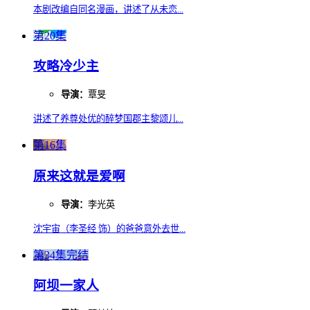
本剧改编自同名漫画，讲述了从未恋...
第20集
攻略冷少主
导演：
覃旻
讲述了养尊处优的醉梦国郡主黎颂儿...
第16集
原来这就是爱啊
导演：
李光英
沈宇宙（李圣经 饰）的爸爸意外去世...
第34集完结
阿坝一家人