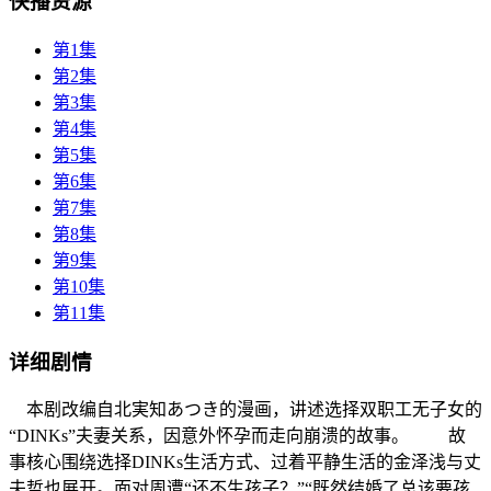
快播资源
第1集
第2集
第3集
第4集
第5集
第6集
第7集
第8集
第9集
第10集
第11集
详细剧情
本剧改编自北実知あつき的漫画，讲述选择双职工无子女的
“DINKs”夫妻关系，因意外怀孕而走向崩溃的故事。 故
事核心围绕选择DINKs生活方式、过着平静生活的金泽浅与丈
夫哲也展开。面对周遭“还不生孩子？”“既然结婚了总该要孩