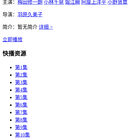
主演：
梅田修一朗
小林千晃
堀江瞬
阿座上洋平
小野贤章
导演：
羽原久美子
简介：
暂无简介
详细 >
立即播放
快播资源
第1集
第2集
第3集
第4集
第5集
第6集
第7集
第8集
第9集
第10集