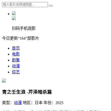
扫码手机观影
今日更新“164”部影片
首页
电影
剧集
动漫
综艺
青之壬生浪 -芹泽暗杀篇
类型：
动漫
地区：
日本
年份：
2025