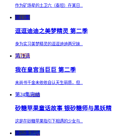
作为矿场星的土卫六（泰坦）在某日...
第13集
逗逗迪迪之美梦精灵 第二季
身为实习美梦精灵的逗逗迪迪两兄妹...
第12话
我在皇宫当巨巨 第二季
未尚书千金未依依自认天生丽质，但...
第24集完结
砂糖苹果童话故事 银砂糖师与黑妖精
这是在砂糖苹果指引下相遇的少女与...
第52集完结