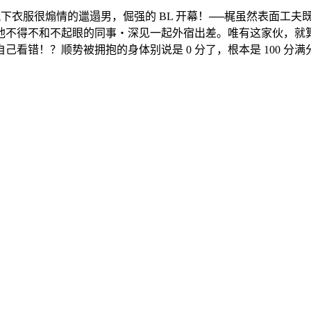
下衣服很煽情的邋遢男，倔强的 BL 开幕！──梶虽然表面工
他不得不和不起眼的同事・深见一起外宿出差。唯有这家伙，就算
看错！？顺势被拥抱的身体别说是 0 分了，根本是 100 分满