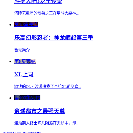
斗罗大陆3龙王传说
沉睡无数年的魂兽之王在星斗大森林...
第10集完结
乐高幻影忍者：神龙崛起第三季
暂无简介
第8集完结
XL上司
缺钱的OL・渡濑咲找了个给XL避孕套...
第100集完结
逍遥都市之最强天尊
渡劫期大修士陈凡陨落在天劫中，却...