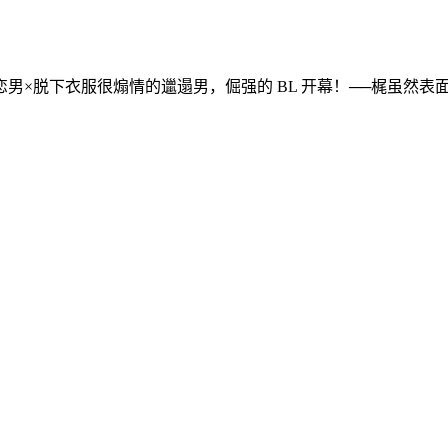
男×脱下衣服很煽情的邋遢男，倔强的 BL 开幕！──梶虽然表