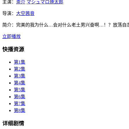
主演：
茶介
マシュマロ焼太郎
导演：
大空茜音
简介：
完美的我为什么…会对什么老土男兴奋啊…！？放荡自恋
立即播放
快播资源
第1集
第2集
第3集
第4集
第5集
第6集
第7集
第8集
详细剧情