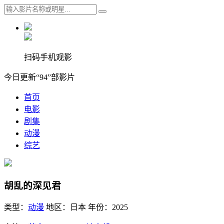
扫码手机观影
今日更新“94”部影片
首页
电影
剧集
动漫
综艺
胡乱的深见君
类型：
动漫
地区：
日本
年份：
2025