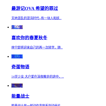
最游记OVA 希望的罪过
天地混乱的混沌时代--有一块人和妖...
第12集
喜欢你的春夏秋冬
林宁即将迎来自己的再一次转学，随...
第12集
奇蛋物语
14岁少女·大户爱在深夜散步的途中，...
第78集
能量战士
能量战士是一部动作喜剧系列动画片...