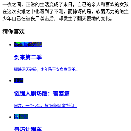
一夜之间，正常的生活变成了末日，自己的亲人和喜欢的女孩
在这次灾难之中也遭到了不测，而惊讶的是，软弱无力的绝症
少年自己在被丧尸袭击后，却发生了翻天覆地的变化。
猜你喜欢
第27集已完结
剑来第二季
骊珠洞天破碎，少年陈平安肩负重任...
正片
链锯人剧场版：蕾塞篇
电次，一个少年，与“电锯恶魔”签订...
第13集
奇巧计程车