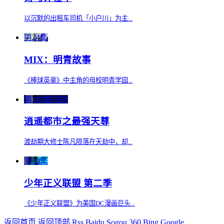
以沉默的出租车司机「小户川」为主...
第24集
MIX：明青故事
《棒球英豪》中主角的母校明青学园...
第100集完结
逍遥都市之最强天尊
渡劫期大修士陈凡陨落在天劫中，却...
第20集
少年正义联盟 第二季
《少年正义联盟》为美国DC漫画巨头...
返回首页
返回顶部
Rss
Baidu
Sogou
360
Bing
Google