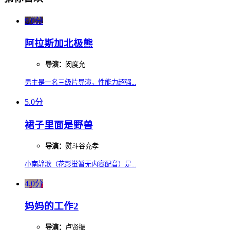
9.0分
阿拉斯加北极熊
导演：
闵度允
男主是一名三级片导演，性能力超强...
5.0分
裙子里面是野兽
导演：
熨斗谷充孝
小南静歌（花影蛍暂无内容配音）是...
4.0分
妈妈的工作2
导演：
卢贤振