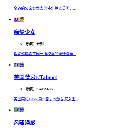
金谷的父亲突然去国外出差去英国，...
0.0分
痴梦少女
导演：
未知
與姊姊瑞希在同一所校園的妹妹愛華...
7.0分
美国禁忌1/Taboo1
导演：
KirdySteve
美国禁忌Taboo第一部，也是乱来女王...
1.0分
风骚诱惑